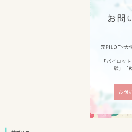
お問
元PILOT×
「パイロット
験」「
お問