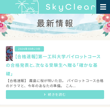
最新情報
ホーム
プログラム紹介
指導方針・FAQ
2026年03月23日
会社概要
【合格速報】第一工科大学パイロットコース
の合格発表と、次なる受験生へ贈る「確かな基
お問い合わせ
礎」
【合格速報】 霧島に桜が咲いた日。 パイロットコース合格
のドラマと、今年のあなたの準備。 こん...
続きを読む