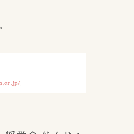
能。
n.or.jp/