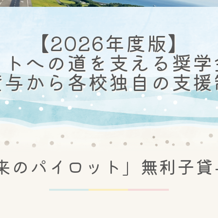
【2026年度版】
ットへの道を支える奨学
貸与から各校独自の支援
未来のパイロット」無利子貸