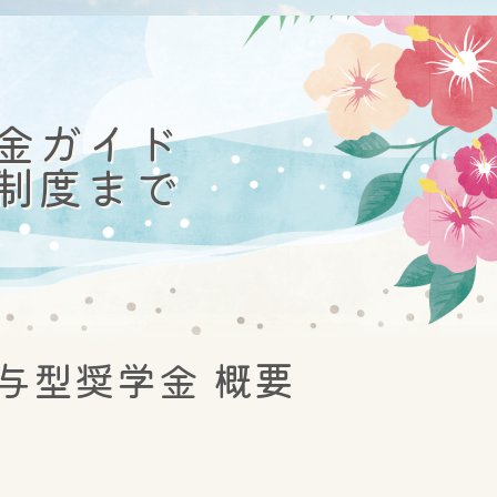
金ガイド
制度まで
与型奨学金 概要