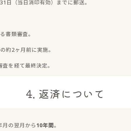
年3月31日（当日消印有効）までに郵送。
よる書類審査。
付の約2ヶ月前に実施。
の審査を経て最終決定。
4. 返済について
定年月の翌月から
10年間
。