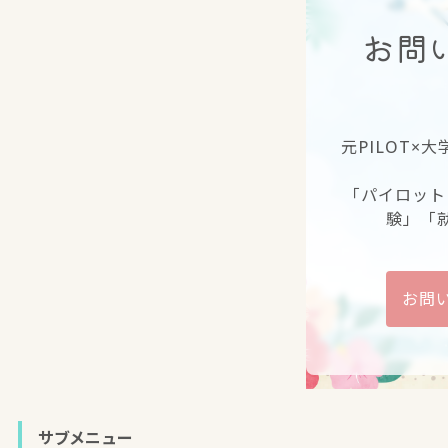
お問
元PILOT×
「パイロット
験」「
お問
サブメニュー