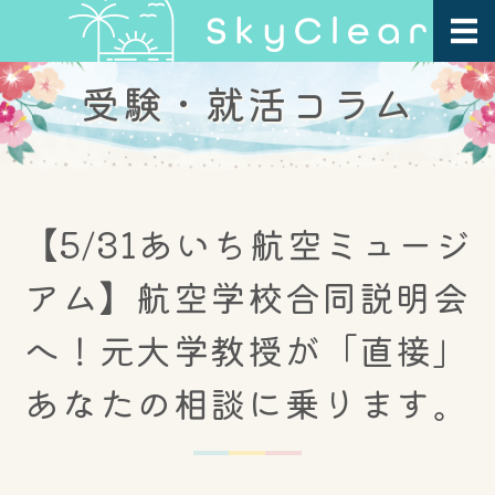
受験・就活コラム
ホーム
プログラム紹介
指導方針・FAQ
【5/31あいち航空ミュージ
会社概要
アム】航空学校合同説明会
お問い合わせ
へ！元大学教授が「直接」
あなたの相談に乗ります。