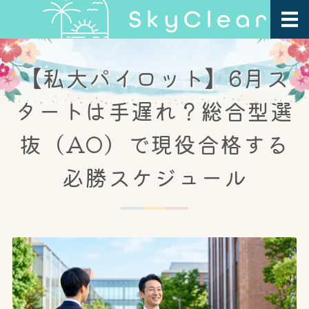
ホーム
【私大パイロット】6月ス
プログラム紹介
タートは手遅れ？総合型選
指導方針・FAQ
抜（AO）で現役合格する
会社概要
必勝スケジュール
お問い合わせ