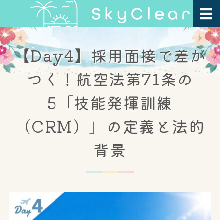
ホーム
【Day4】採用面接で差が
プログラム紹介
つく！航空法第71条の
指導方針・FAQ
5「技能発揮訓練
会社概要
（CRM）」の定義と法的
お問い合わせ
背景